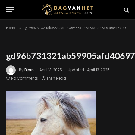
Home
»
gd96b731321ab59905afd4069775e46b8cae548d8fa66467e0c2a8a2233e0002ec73ecf649cd51991e08df161700c114aa6248a49d933f54174e5f1ab194ad74a_640
gd96b731321ab59905afd40697
By
Bjorn
April 13, 2025
Updated:
April 13, 2025
No Comments
1 Min Read